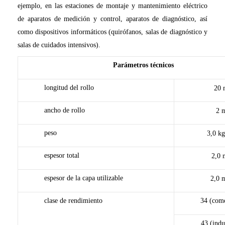
ejemplo, en las estaciones de montaje y mantenimiento eléctrico
de aparatos de medición y control, aparatos de diagnóstico, así
como dispositivos informáticos (quirófanos, salas de diagnóstico y
salas de cuidados intensivos).
Parámetros técnicos
longitud del rollo
20 
ancho de rollo
2 
peso
3,0 k
espesor total
2,0
espesor de la capa utilizable
2,0 
clase de rendimiento
34 (come
43 (indu