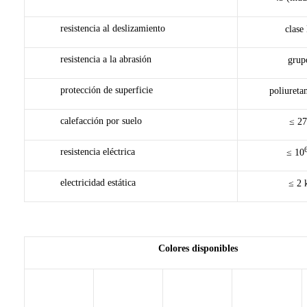
resistencia al deslizamiento
clase
resistencia a la abrasión
grup
protección de superficie
poliuret
calefacción por suelo
≤ 27
resistencia eléctrica
≤ 10
electricidad estática
≤ 2 
Colores disponibles