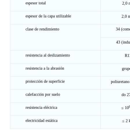
espesor total
2,0
espesor de la capa utilizable
2,0 
clase de rendimiento
34 (come
43 (indu
resistencia al deslizamiento
R1
resistencia a la abrasión
grup
protección de superficie
poliuretan
calefacción por suelo
do 2
resistencia eléctrica
≤ 10
electricidad estática
≤ 2 