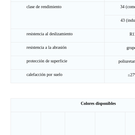
clase de rendimiento
34 (come
43 (indu
resistencia al deslizamiento
R1
resistencia a la abrasión
grup
protección de superficie
poliuret
calefacción por suelo
≤27
Colores disponibles